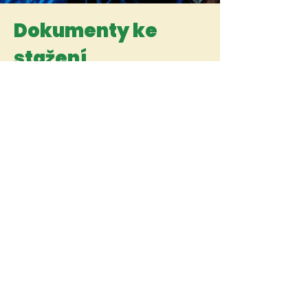
Dokumenty ke
stažení
Níže naleznete důležité dokumenty ke
stažení a následnému vyplnění Vámi i
Vaším lékařem.
▪️Prohlášení o bezinfekčnosti
▪️
Posudek o zdravotní způsobilosti
▪️
Příloha k posudku zdravotní
způsobilosti
▪️
Plná moc k ošetření dítěte
▪️
Potvrzení k úschově kapesného
▪️
Táborový řád
▪️
Smluvní podmínky