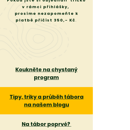
Pokud jste si objednali
tričko
v rámci přihlášky,
prosíme nezapomeňte k
platbě přičíst 350,- Kč
.
Koukněte na chystaný
program
Tipy, triky a průběh tábora
na našem blogu
Na tábor poprvé?