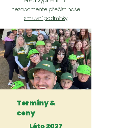
Před vyplněním si
nezapomeňte přečíst naše
smluvní podmínky
.
Termíny &
ceny
Léto 2027