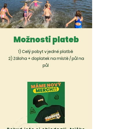
Možnosti plateb
1) Celý pobyt v jedné platbě ​
2) Záloha + doplatek na místě / půl na
půl
​