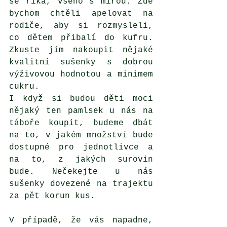
se říká, všeho s mírou. Zde 
bychom chtěli apelovat na 
rodiče, aby si rozmysleli, 
co dětem přibalí do kufru. 
Zkuste jim nakoupit nějaké 
kvalitní sušenky s dobrou 
výživovou hodnotou a minimem 
cukru. 
I když si budou děti moci 
nějaký ten pamlsek u nás na 
táboře koupit, budeme dbát 
na to, v jakém množství bude 
dostupné pro jednotlivce a 
na to, z jakých surovin 
bude. Nečekejte u nás 
sušenky dovezené na trajektu 
za pět korun kus. 
V případě, že vás napadne, 