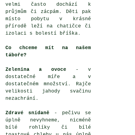
velmi často dochází k 
průjmům či zácpám. Děti pak 
místo pobytu v krásné 
přírodě leží na chatičce či 
izolaci s bolestí bříška. 
Co chceme mít na našem 
táboře? 
Zelenina a ovoce
 - v 
dostatečné míře a v 
dostatečném množství. Rajče 
velikosti jahody svačinu 
nezachrání.
Zdravé snídaně
 - pečivu se 
úplně nevyhneme, nicméně 
bílé rohlíky či bílé 
toastové chleby u nás úplně 