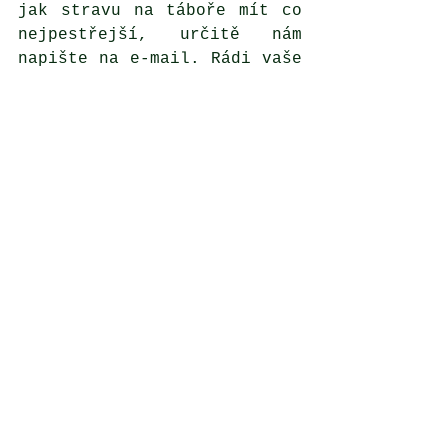
jak stravu na táboře mít co 
nejpestřejší, určitě nám 
napište na e-mail. Rádi vaše 
doporučení prodiskutujeme s 
našimi výživovými poradci.
A o čem bude další článek? 
V dalším článku se budeme 
věnovat tomu, jak správně 
připravit táborák a užít si 
u něj kopu srandy za 
doprovodu kytar a jiných 
nástrojů. 
Ps.: i buřty vybíráme od 
kvalitních dodavatelů. Ano, 
je to sice dražší, ale za to 
lepší cesta.