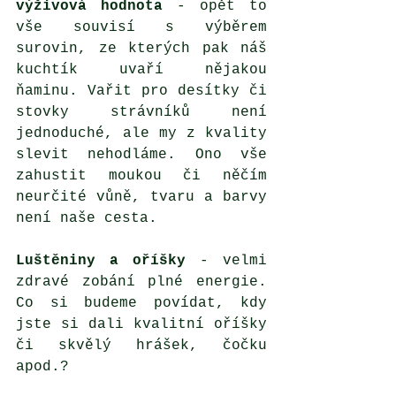
výživová hodnota
 - opět to 
vše souvisí s výběrem 
surovin, ze kterých pak náš 
kuchtík uvaří nějakou 
ňaminu. Vařit pro desítky či 
stovky strávníků není 
jednoduché, ale my z kvality 
slevit nehodláme. Ono vše 
zahustit moukou či něčím 
neurčité vůně, tvaru a barvy 
není naše cesta. 
Luštěniny a oříšky
 - velmi 
zdravé zobání plné energie. 
Co si budeme povídat, kdy 
jste si dali kvalitní oříšky 
či skvělý hrášek, čočku 
apod.?