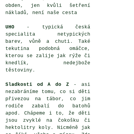
obden, jen kvůli šetření 
nákladů, není naše cesta
UHO 
- typická česká 
specialita netypických 
barev, vůně a chuti. Také 
tekutina podobná omáčce, 
kterou se zalije jak rýže či 
knedlík, nedejbože 
těstoviny. 
Sladkosti od A do Z 
- asi 
nezabráníme tomu, co si děti 
přivezou na tábor, co jim 
rodiče zabalí do batohů 
apod. Chápeme i to, že děti 
jsou zvyklé na čokošku či 
hektolitry koly. Nicméně jak 