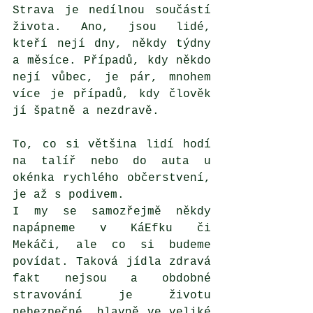
Strava je nedílnou součástí 
života. Ano, jsou lidé, 
kteří nejí dny, někdy týdny 
a měsíce. Případů, kdy někdo 
nejí vůbec, je pár, mnohem 
více je případů, kdy člověk 
jí špatně a nezdravě. 
To, co si většina lidí hodí 
na talíř nebo do auta u 
okénka rychlého občerstvení, 
je až s podivem. 
I my se samozřejmě někdy 
napápneme v KáEfku či 
Mekáči, ale co si budeme 
povídat. Taková jídla zdravá 
fakt nejsou a obdobné 
stravování je životu 
nebezpečné, hlavně ve veliké 