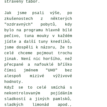
strávený tábor. 
Jak jsme psali výše, po 
zkušenostech z některých 
"ozdravných" pobytů, kdy 
bylo na programu hlavně bílé 
pečivo, tuna mouky v každém 
jídle a další tuny knedlíků, 
jsme dospěli k názoru, že to 
celé chceme pojmout trochu 
jinak. Není nic horšího, než 
přecpané a nafouklé bříško 
čímsi jménem "UHO" bez 
alespoň mizivé výživové 
hodnoty. 
Když se to celé smíchá s 
nekontrolovaným pojídáním 
sladkostí a jiných pamlsků, 
sladkých limonád apod., 