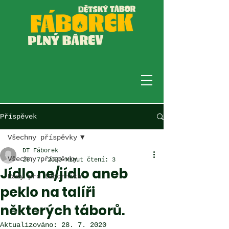
Příspěvek
Všechny příspěvky
DT Fáborek
Všechny příspěvky
26. 7. 2020
Minut čtení: 3
Jídlo ne/jídlo aneb
Rady pro táborníka
peklo na talíři
některých táborů.
Aktualizováno:
28. 7. 2020