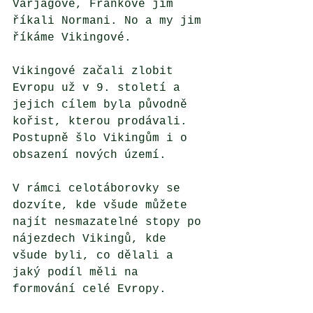
Varjagové, Frankové jim 
říkali Normani. No a my jim 
říkáme Vikingové. 
Vikingové začali zlobit 
Evropu už v 9. století a 
jejich cílem byla původně 
kořist, kterou prodávali. 
Postupně šlo Vikingům i o 
obsazení nových území. 
V rámci celotáborovky se 
dozvíte, kde všude můžete 
najít nesmazatelné stopy po 
nájezdech Vikingů, kde 
všude byli, co dělali a 
jaký podíl měli na 
formování celé Evropy.