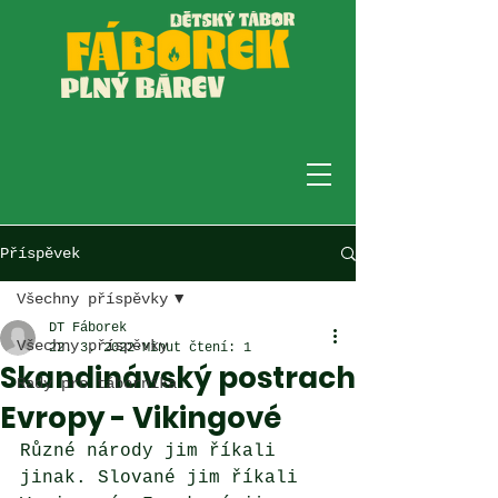
Příspěvek
Všechny příspěvky
DT Fáborek
Všechny příspěvky
22. 3. 2022
Minut čtení: 1
Skandinávský postrach
Rady pro táborníka
Evropy - Vikingové
Různé národy jim říkali 
jinak. Slované jim říkali 