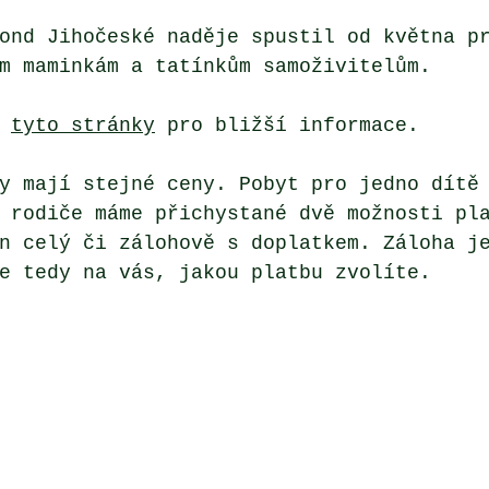
ond Jihočeské naděje spustil od května p
m maminkám a tatínkům samoživitelům.
 
tyto stránky
 pro bližší informace. 
y mají stejné ceny. Pobyt pro jedno dítě
 rodiče máme přichystané dvě možnosti pl
n celý či zálohově s doplatkem. Záloha j
e tedy na vás, jakou platbu zvolíte. 