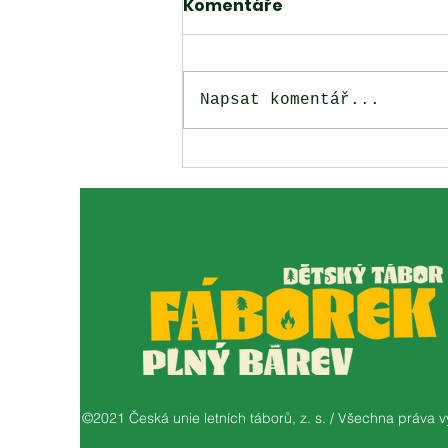
Komentáře
Napsat komentář...
"Stanová pohoda: 😊
Dětský tábor se stany s
podsadou na
dtfaborek.cz! 🏕️✨"
©2021 Česká unie letních táborů, z. s. / Všechna práva 