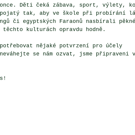
once. Děti čeká zábava, sport, výlety, k
pojatý tak, aby ve škole při probírání l
ngů či egyptských Faraonů nasbírali pěkn
 těchto kulturách opravdu hodně. 
potřebovat nějaké potvrzení pro účely 
neváhejte se nám ozvat, jsme připraveni 
s! 