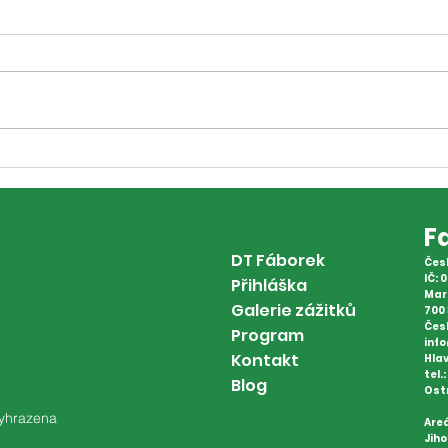
Kroužky dětem s
Dár
příspěvkem
pro
F
DT Fáborek
Česk
IČ: 
Přihláška
Mar
Galerie zážitků
700 
Čes
Program
inf
Kontakt
Hlav
tel.
Blog
Ost
vyhrazena
Areá
Jiho