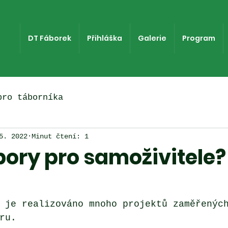
DT Fáborek
Přihláška
Galerie
Program
pro táborníka
5. 2022
Minut čtení: 1
bory pro samoživitele?
 je realizováno mnoho projektů zaměřenýc
ru. 