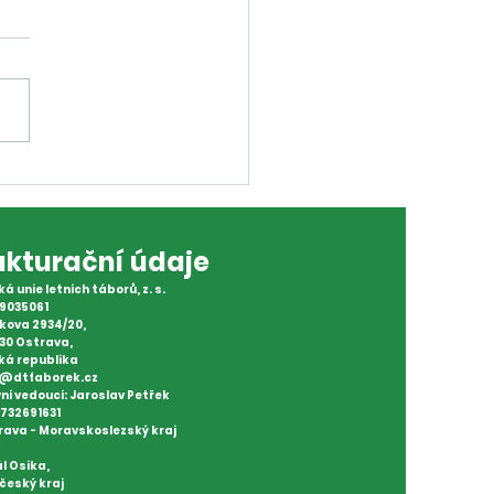
ky k Vánocům? Není
blém!
akturační údaje
á unie letních táborů, z. s.
09035061
kova 2934/20,
30 Ostrava,
ká republika
o@dtfaborek.cz
ní vedoucí: Jaroslav Petřek
: 732691631
rava - Moravskoslezský kraj
l Osika,
český kraj