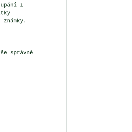
oupání i 
átky 
é známky. 
vše správně 