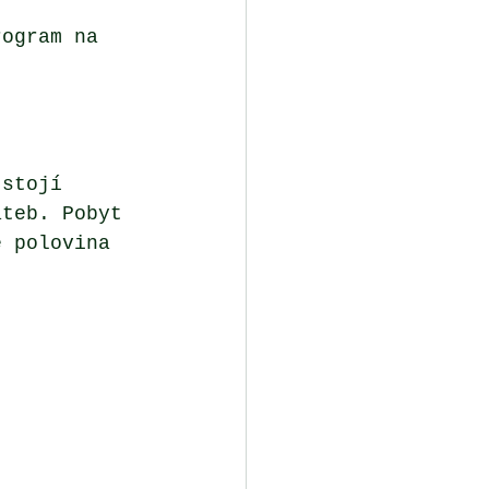
rogram na 
 stojí 
ateb. Pobyt 
e polovina 