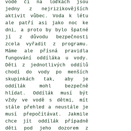
vodě či na loďkách jsou 
jedny z nejrizikovějších 
aktivit vůbec. Voda k létu 
ale patří asi jako noc ke 
dni, a proto by bylo špatné 
jí z důvodu bezpečnosti 
zcela vyřadit z programu. 
Máme ale přísná pravidla 
fungování oddíláka u vody. 
Děti z jednotlivých oddílů 
chodí do vody po menších 
skupinkách tak, aby je 
oddílák mohl bezpečně 
hlídat. Oddílák musí být 
vždy ve vodě s dětmi, mít 
stále přehled a neustále je 
musí přepočítávat. Jakmile 
chce jít oddílák případně 
děti pod jeho dozorem z 