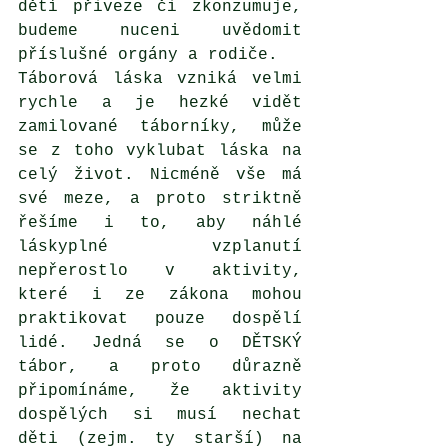
dětí přiveze či zkonzumuje, 
budeme nuceni uvědomit 
příslušné orgány a rodiče. 
Táborová láska vzniká velmi 
rychle a je hezké vidět 
zamilované táborníky, může 
se z toho vyklubat láska na 
celý život. Nicméně vše má 
své meze, a proto striktně 
řešíme i to, aby náhlé 
láskyplné vzplanutí 
nepřerostlo v aktivity, 
které i ze zákona mohou 
praktikovat pouze dospělí 
lidé. Jedná se o DĚTSKÝ 
tábor, a proto důrazně 
připomínáme, že aktivity 
dospělých si musí nechat 
děti (zejm. ty starší) na 