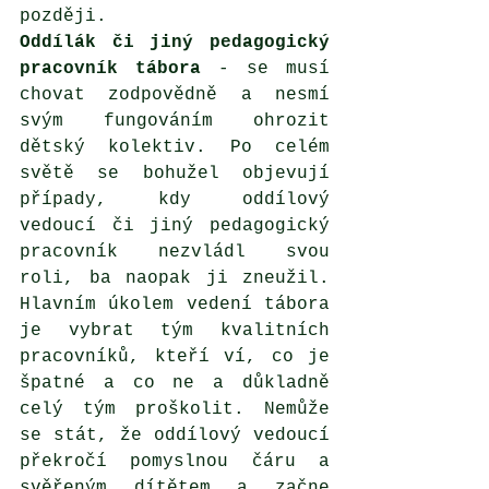
později.
Oddílák či jiný pedagogický 
pracovník tábora
 - se musí 
chovat zodpovědně a nesmí 
svým fungováním ohrozit 
dětský kolektiv. Po celém 
světě se bohužel objevují 
případy, kdy oddílový 
vedoucí či jiný pedagogický 
pracovník nezvládl svou 
roli, ba naopak ji zneužil. 
Hlavním úkolem vedení tábora 
je vybrat tým kvalitních 
pracovníků, kteří ví, co je 
špatné a co ne a důkladně 
celý tým proškolit. Nemůže 
se stát, že oddílový vedoucí 
překročí pomyslnou čáru a 
svěřeným dítětem a začne 