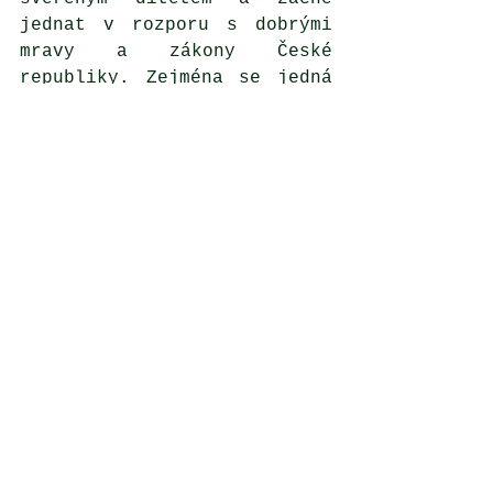
jednat v rozporu s dobrými 
mravy a zákony České 
republiky. Zejména se jedná 
o sexuální aktivitu či 
fyzické tresty. Toto je 
nejen u nás striktně 
zakázáno. Vybíráme si tým 
lidí, které známe už léta, a 
spolupracujeme s nimi na 
nejrůznějších akcích 
určených pro děti, ať už se 
jedná o sportovní 
soustředění či dětské tábory 
a jiné aktivity. V případě, 
že chceme vzít do týmu 
někoho, kdo je nám neznámý, 
zajímají nás především jeho 
reference z předchozího 