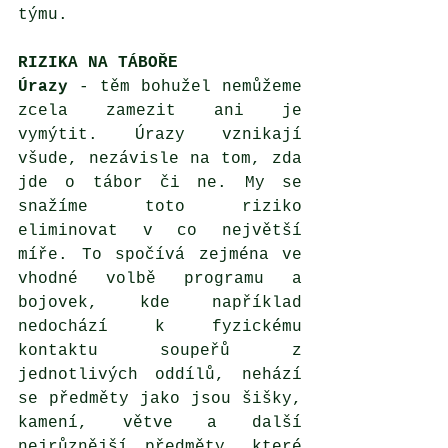
týmu. 
RIZIKA NA TÁBOŘE
Úrazy 
- těm bohužel nemůžeme 
zcela zamezit ani je 
vymýtit. Úrazy vznikají 
všude, nezávisle na tom, zda 
jde o tábor či ne. My se 
snažíme toto riziko 
eliminovat v co největší 
míře. To spočívá zejména ve 
vhodné volbě programu a 
bojovek, kde například 
nedochází k fyzickému 
kontaktu soupeřů z 
jednotlivých oddílů, nehází 
se předměty jako jsou šišky, 
kamení, větve a další 
nejrůznější předměty, které 