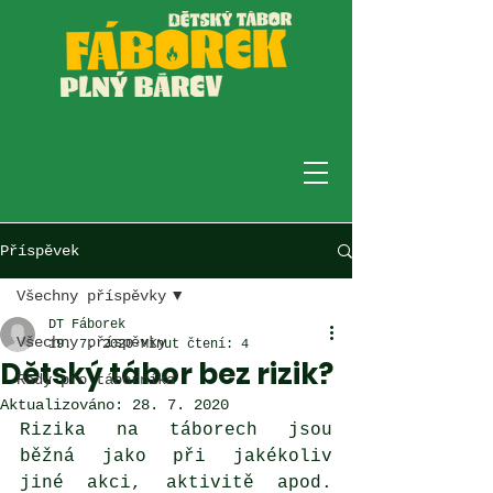
Příspěvek
Všechny příspěvky
DT Fáborek
Všechny příspěvky
19. 7. 2020
Minut čtení: 4
Dětský tábor bez rizik?
Rady pro táborníka
Aktualizováno:
28. 7. 2020
Rizika na táborech jsou 
běžná jako při jakékoliv 
jiné akci, aktivitě apod. 