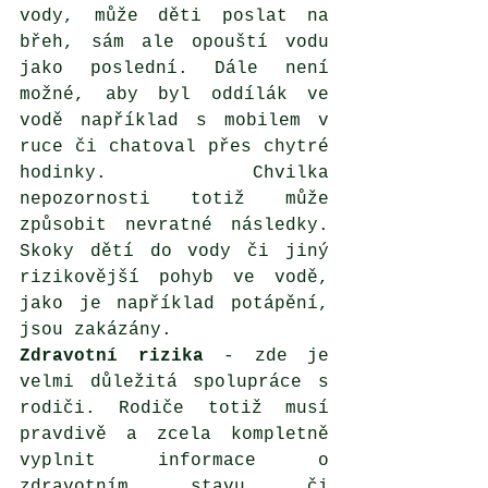
vody, může děti poslat na 
břeh, sám ale opouští vodu 
jako poslední. Dále není 
možné, aby byl oddílák ve 
vodě například s mobilem v 
ruce či chatoval přes chytré 
hodinky. Chvilka 
nepozornosti totiž může 
způsobit nevratné následky. 
Skoky dětí do vody či jiný 
rizikovější pohyb ve vodě, 
jako je například potápění, 
jsou zakázány. 
Zdravotní rizika
 - zde je 
velmi důležitá spolupráce s 
rodiči. Rodiče totiž musí 
pravdivě a zcela kompletně 
vyplnit informace o 
zdravotním stavu či 